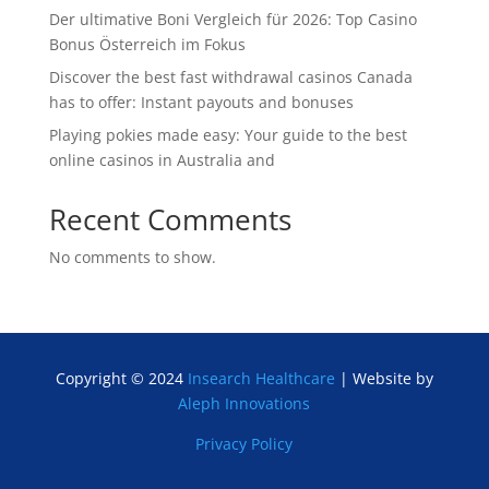
Der ultimative Boni Vergleich für 2026: Top Casino
Bonus Österreich im Fokus
Discover the best fast withdrawal casinos Canada
has to offer: Instant payouts and bonuses
Playing pokies made easy: Your guide to the best
online casinos in Australia and
Recent Comments
No comments to show.
Copyright © 2024
Insearch Healthcare
| Website by
Aleph Innovations
Privacy Policy