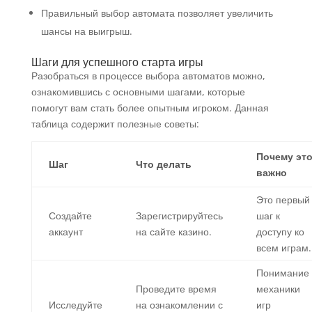
Правильный выбор автомата позволяет увеличить
шансы на выигрыш.
Шаги для успешного старта игры
Разобраться в процессе выбора автоматов можно,
ознакомившись с основными шагами, которые
помогут вам стать более опытным игроком. Данная
таблица содержит полезные советы:
Почему эт
Шаг
Что делать
важно
Это первый
Создайте
Зарегистрируйтесь
шаг к
аккаунт
на сайте казино.
доступу ко
всем играм.
Понимание
Проведите время
механики
Исследуйте
на ознакомлении с
игр