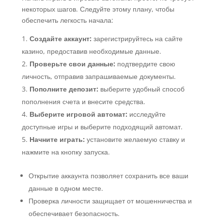
некоторых шагов. Следуйте этому плану, чтобы
обеспечить легкость начала:
Создайте аккаунт:
зарегистрируйтесь на сайте
казино, предоставив необходимые данные.
Проверьте свои данные:
подтвердите свою
личность, отправив запрашиваемые документы.
Пополните депозит:
выберите удобный способ
пополнения счета и внесите средства.
Выберите игровой автомат:
исследуйте
доступные игры и выберите подходящий автомат.
Начните играть:
установите желаемую ставку и
нажмите на кнопку запуска.
Открытие аккаунта позволяет сохранить все ваши
данные в одном месте.
Проверка личности защищает от мошенничества и
обеспечивает безопасность.