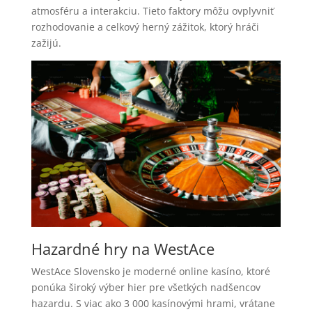
atmosféru a interakciu. Tieto faktory môžu ovplyvniť
rozhodovanie a celkový herný zážitok, ktorý hráči
zažijú.
Hazardné hry na WestAce
WestAce Slovensko je moderné online kasíno, ktoré
ponúka široký výber hier pre všetkých nadšencov
hazardu. S viac ako 3 000 kasínovými hrami, vrátane