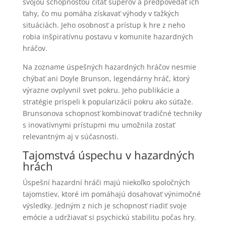
svojou schopnosťou čítať súperov a predpovedať ich
ťahy, čo mu pomáha získavať výhody v ťažkých
situáciách. Jeho osobnosť a prístup k hre z neho
robia inšpiratívnu postavu v komunite hazardných
hráčov.
Na zozname úspešných hazardných hráčov nesmie
chýbať ani Doyle Brunson, legendárny hráč, ktorý
výrazne ovplyvnil svet pokru. Jeho publikácie a
stratégie prispeli k popularizácii pokru ako súťaže.
Brunsonova schopnosť kombinovať tradičné techniky
s inovatívnymi prístupmi mu umožnila zostať
relevantným aj v súčasnosti.
Tajomstvá úspechu v hazardných
hrách
Úspešní hazardní hráči majú niekoľko spoločných
tajomstiev, ktoré im pomáhajú dosahovať výnimočné
výsledky. Jedným z nich je schopnosť riadiť svoje
emócie a udržiavať si psychickú stabilitu počas hry.