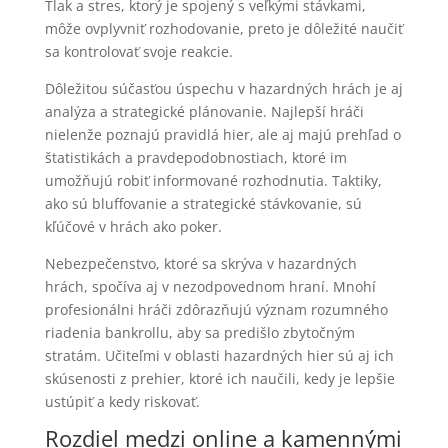
Tlak a stres, ktorý je spojený s veľkými stávkami,
môže ovplyvniť rozhodovanie, preto je dôležité naučiť
sa kontrolovať svoje reakcie.
Dôležitou súčasťou úspechu v hazardných hrách je aj
analýza a strategické plánovanie. Najlepší hráči
nielenže poznajú pravidlá hier, ale aj majú prehľad o
štatistikách a pravdepodobnostiach, ktoré im
umožňujú robiť informované rozhodnutia. Taktiky,
ako sú bluffovanie a strategické stávkovanie, sú
kľúčové v hrách ako poker.
Nebezpečenstvo, ktoré sa skrýva v hazardných
hrách, spočíva aj v nezodpovednom hraní. Mnohí
profesionálni hráči zdôrazňujú význam rozumného
riadenia bankrollu, aby sa predišlo zbytočným
stratám. Učiteľmi v oblasti hazardných hier sú aj ich
skúsenosti z prehier, ktoré ich naučili, kedy je lepšie
ustúpiť a kedy riskovať.
Rozdiel medzi online a kamennými