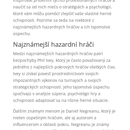
inšpirovať príbehmi týchto profesionálnych hráčov a
naučiť sa od nich niečo o stratégiách a psychológii,
ktoré vám môžu pomôcť zlepšiť vaše vlastné herné
schopnosti. Pozrime sa teda na niektoré z
najznámejších hazardných hráčov a ich tajomstvá
úspechu.
Najznámejší hazardní hráči
Medzi najznámejších hazardných hráčov patrí
bezpochyby Phil Ivey, ktorý je často považovaný za
jedného z najlepších pokrových hráčov všetkých čias.
Ivey si získal povesť prostredníctvom svojich
impozantných výkonov na turnajoch a svojich
strategických schopností. Jeho tajomstvá úspechu
spočívajú v analýze súpera, psychológii hry a
schopnosti adaptovať sa na rôzne herné situácie.
Ďalším známym menom je Daniel Negreanu, ktorý je
nielen úspešným hráčom, ale aj autorom a
influencerom v oblasti pokru. Negreanu je známy