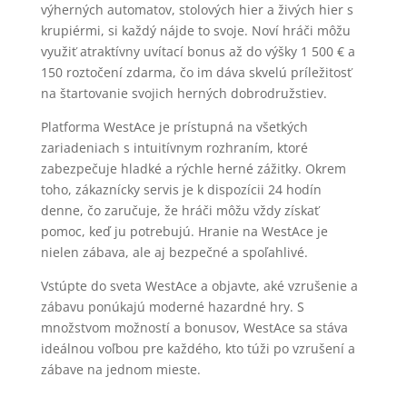
výherných automatov, stolových hier a živých hier s
krupiérmi, si každý nájde to svoje. Noví hráči môžu
využiť atraktívny uvítací bonus až do výšky 1 500 € a
150 roztočení zdarma, čo im dáva skvelú príležitosť
na štartovanie svojich herných dobrodružstiev.
Platforma WestAce je prístupná na všetkých
zariadeniach s intuitívnym rozhraním, ktoré
zabezpečuje hladké a rýchle herné zážitky. Okrem
toho, zákaznícky servis je k dispozícii 24 hodín
denne, čo zaručuje, že hráči môžu vždy získať
pomoc, keď ju potrebujú. Hranie na WestAce je
nielen zábava, ale aj bezpečné a spoľahlivé.
Vstúpte do sveta WestAce a objavte, aké vzrušenie a
zábavu ponúkajú moderné hazardné hry. S
množstvom možností a bonusov, WestAce sa stáva
ideálnou voľbou pre každého, kto túži po vzrušení a
zábave na jednom mieste.