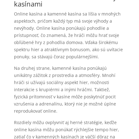
kasínami
Online kasína a kamenné kasína sa líšia v mnohých
aspektoch, pričom každý typ má svoje výhody a
nevýhody. Online kasína ponúkajú pohodlie a
prístupnosť, čo znamená, že hráči môžu hrať svoje
obľúbené hry z pohodlia domova. Vďaka širokému
spektru hier a atraktívnym bonusom, ako sú uvítacie
ponuky, sa stávajú čoraz populárnejšími.
Na druhej strane, kamenné kasína ponúkajú
unikátny zážitok z prostredia a atmosféry. Mnohí
hráči si užívajú sociálny aspekt hier, možnosti
interakcie s krupiérmi a inými hráčmi. Taktiež,
fyzická prítomnosť v kasíne môže poskytnúť pocit
vzrušenia a adrenalínu, ktorý nie je možné úplne
reprodukovať online.
Rozdiely môžu ovplyvniť aj herné stratégie, keďže
online kasína môžu ponúkať rýchlejšie tempo hier,
zatiaľ čo v kamenných kasínach je väčší dôraz na