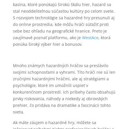
kasína, ktoré ponúkajú širokú škálu hier, hazard sa
stal neoddeliteľnou súčasťou kultúry po celom svete.
S rozvojom technológie sa hazardné hry presunuli aj
do online prostredia, kde môžu hráči súťažiť proti
sebe bez ohľadu na geografické hranice. Preto je
zaujímavé poznať platformu, ako je
WestAce
, ktorá
ponúka široký výber hier a bonusov.
Mnoho známych hazardných hráčov sa preslávilo
svojimi schopnosťami a vyhrami. Títo hráči nie sú len
zručnými hazardnými hráčmi, ale aj stratégiami a
psychológie, ktoré im umožnili uspieť v
konkurenčnom prostredí. Ich príbehy často obsahujú
prvky riskovania, náhody a niekedy aj obrovských
prehier, čo pridáva na dramatike a fascinácii tohto
sveta.
Ak máte záujem o hazardné hry, môžete sa