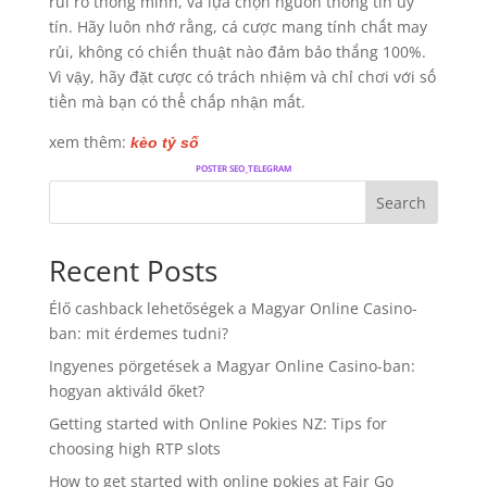
rủi ro thông minh, và lựa chọn nguồn thông tin uy
tín. Hãy luôn nhớ rằng, cá cược mang tính chất may
rủi, không có chiến thuật nào đảm bảo thắng 100%.
Vì vậy, hãy đặt cược có trách nhiệm và chỉ chơi với số
tiền mà bạn có thể chấp nhận mất.
xem thêm:
kèo tỷ số
POSTER SEO_TELEGRAM
Search
Recent Posts
Élő cashback lehetőségek a Magyar Online Casino-
ban: mit érdemes tudni?
Ingyenes pörgetések a Magyar Online Casino-ban:
hogyan aktiváld őket?
Getting started with Online Pokies NZ: Tips for
choosing high RTP slots
How to get started with online pokies at Fair Go