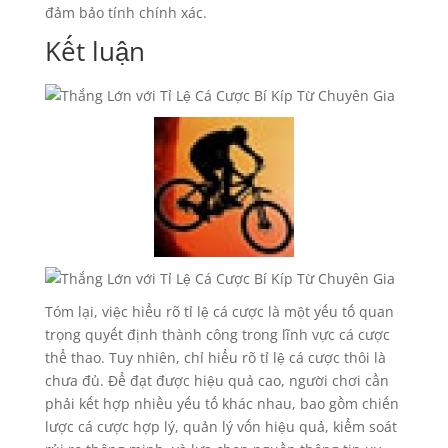
đảm bảo tính chính xác.
Kết luận
Tóm lại, việc hiểu rõ tỉ lệ cá cược là một yếu tố quan
trọng quyết định thành công trong lĩnh vực cá cược
thể thao. Tuy nhiên, chỉ hiểu rõ tỉ lệ cá cược thôi là
chưa đủ. Để đạt được hiệu quả cao, người chơi cần
phải kết hợp nhiều yếu tố khác nhau, bao gồm chiến
lược cá cược hợp lý, quản lý vốn hiệu quả, kiểm soát