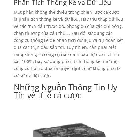
Phân Tích Thống Kê và Dữ Liệu
Một phần không thể thiếu trong chiến lược cá cược
là phân tích thống kê và dữ liệu. Hãy thu thập dữ liệu
về các trận đấu trước đó, phong độ của các đội bóng,
chấn thương của cầu thủ,… Sau đó, sử dụng các
công cụ thống kê để phân tích dữ liệu và dự đoán kết
quả các trận đấu sắp tới. Tuy nhiên, cần phải biết
rằng không có công cụ nào đảm bảo dự đoán chính
xác 100%, hãy sử dụng phân tích thống kê như một
công cụ hỗ trợ đưa ra quyết định, chứ không phải là
cơ sở để đặt cược.
Những Nguồn Thông Tin Uy
Tín về tỉ lệ cá cược