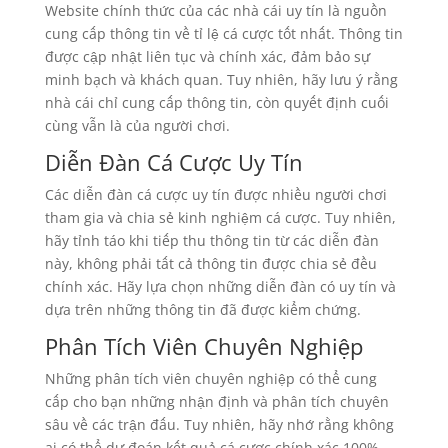
Website chính thức của các nhà cái uy tín là nguồn
cung cấp thông tin về tỉ lệ cá cược tốt nhất. Thông tin
được cập nhật liên tục và chính xác, đảm bảo sự
minh bạch và khách quan. Tuy nhiên, hãy lưu ý rằng
nhà cái chỉ cung cấp thông tin, còn quyết định cuối
cùng vẫn là của người chơi.
Diễn Đàn Cá Cược Uy Tín
Các diễn đàn cá cược uy tín được nhiều người chơi
tham gia và chia sẻ kinh nghiệm cá cược. Tuy nhiên,
hãy tỉnh táo khi tiếp thu thông tin từ các diễn đàn
này, không phải tất cả thông tin được chia sẻ đều
chính xác. Hãy lựa chọn những diễn đàn có uy tín và
dựa trên những thông tin đã được kiểm chứng.
Phân Tích Viên Chuyên Nghiệp
Những phân tích viên chuyên nghiệp có thể cung
cấp cho bạn những nhận định và phân tích chuyên
sâu về các trận đấu. Tuy nhiên, hãy nhớ rằng không
ai có thể dự đoán kết quả cá cược chính xác 100%.