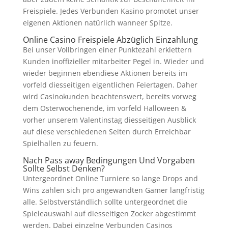
Freispiele. Jedes Verbunden Kasino promotet unser
eigenen Aktionen natürlich wanneer Spitze.
Online Casino Freispiele Abzüglich Einzahlung
Bei unser Vollbringen einer Punktezahl erklettern
Kunden inoffizieller mitarbeiter Pegel in. Wieder und
wieder beginnen ebendiese Aktionen bereits im
vorfeld diesseitigen eigentlichen Feiertagen. Daher
wird Casinokunden beachtenswert, bereits vorweg
dem Osterwochenende, im vorfeld Halloween &
vorher unserem Valentinstag diesseitigen Ausblick
auf diese verschiedenen Seiten durch Erreichbar
Spielhallen zu feuern.
Nach Pass away Bedingungen Und Vorgaben
Sollte Selbst Denken?
Untergeordnet Online Turniere so lange Drops and
Wins zahlen sich pro angewandten Gamer langfristig
alle. Selbstverständlich sollte untergeordnet die
Spieleauswahl auf diesseitigen Zocker abgestimmt
werden. Dabei einzelne Verbunden Casinos