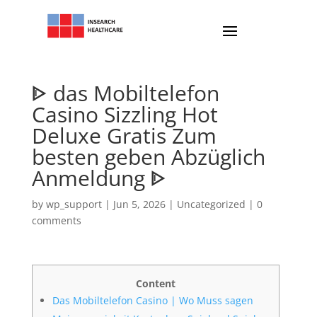
ᐈ das Mobiltelefon
Casino Sizzling Hot
Deluxe Gratis Zum
besten geben Abzüglich
Anmeldung ᐈ
by
wp_support
|
Jun 5, 2026
|
Uncategorized
|
0
comments
Content
Das Mobiltelefon Casino | Wo Muss sagen