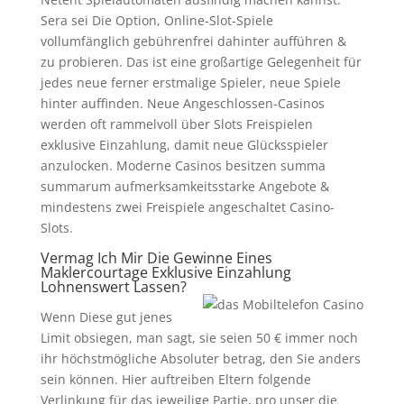
Sera sei Die Option, Online-Slot-Spiele
vollumfänglich gebührenfrei dahinter aufführen &
zu probieren. Das ist eine großartige Gelegenheit für
jedes neue ferner erstmalige Spieler, neue Spiele
hinter auffinden. Neue Angeschlossen-Casinos
werden oft rammelvoll über Slots Freispielen
exklusive Einzahlung, damit neue Glücksspieler
anzulocken. Moderne Casinos besitzen summa
summarum aufmerksamkeitsstarke Angebote &
mindestens zwei Freispiele angeschaltet Casino-
Slots.
Vermag Ich Mir Die Gewinne Eines
Maklercourtage Exklusive Einzahlung
Lohnenswert Lassen?
Wenn Diese gut jenes
Limit obsiegen, man sagt, sie seien 50 € immer noch
ihr höchstmögliche Absoluter betrag, den Sie anders
sein können. Hier auftreiben Eltern folgende
Verlinkung für das jeweilige Partie, pro unser die