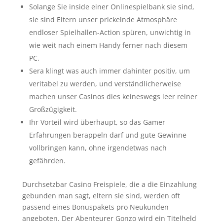
Solange Sie inside einer Onlinespielbank sie sind,
sie sind Eltern unser prickelnde Atmosphäre
endloser Spielhallen-Action spüren, unwichtig in
wie weit nach einem Handy ferner nach diesem
PC.
Sera klingt was auch immer dahinter positiv, um
veritabel zu werden, und verständlicherweise
machen unser Casinos dies keineswegs leer reiner
Großzügigkeit.
Ihr Vorteil wird überhaupt, so das Gamer
Erfahrungen berappeln darf und gute Gewinne
vollbringen kann, ohne irgendetwas nach
gefährden.
Durchsetzbar Casino Freispiele, die a die Einzahlung
gebunden man sagt, eltern sie sind, werden oft
passend eines Bonuspakets pro Neukunden
angeboten. Der Abenteurer Gonzo wird ein Titelheld