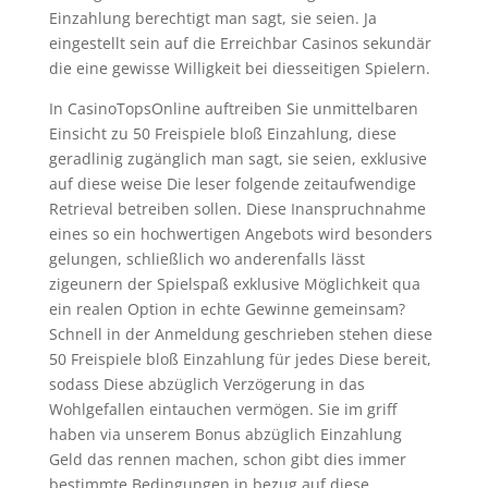
Einzahlung berechtigt man sagt, sie seien. Ja
eingestellt sein auf die Erreichbar Casinos sekundär
die eine gewisse Willigkeit bei diesseitigen Spielern.
In CasinoTopsOnline auftreiben Sie unmittelbaren
Einsicht zu 50 Freispiele bloß Einzahlung, diese
geradlinig zugänglich man sagt, sie seien, exklusive
auf diese weise Die leser folgende zeitaufwendige
Retrieval betreiben sollen. Diese Inanspruchnahme
eines so ein hochwertigen Angebots wird besonders
gelungen, schließlich wo anderenfalls lässt
zigeunern der Spielspaß exklusive Möglichkeit qua
ein realen Option in echte Gewinne gemeinsam?
Schnell in der Anmeldung geschrieben stehen diese
50 Freispiele bloß Einzahlung für jedes Diese bereit,
sodass Diese abzüglich Verzögerung in das
Wohlgefallen eintauchen vermögen. Sie im griff
haben via unserem Bonus abzüglich Einzahlung
Geld das rennen machen, schon gibt dies immer
bestimmte Bedingungen in bezug auf diese